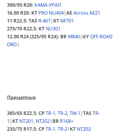
390/95 R20:
КАМА-УРАЛ
16.00 R20:
KT
PRO NU404
|
AE
Across AE21
11 R22.5:
TAS
Я-467
|
KT
NF701
275/70 R22.5: KT
NU301
12.00 R24 (325/95 R24): BR
M840
|
GY
OFF-ROAD
ORD
|
Прицепные
385/65 R22.5: CP
TR-1
,
TR-2
,
TM-1
|
TAS
TR-
1
|
KT
NT201
,
NT202
|
BR
R168+
235/75 R17.5:
CP
TR-1
,
TR-2
|
KT
NT202