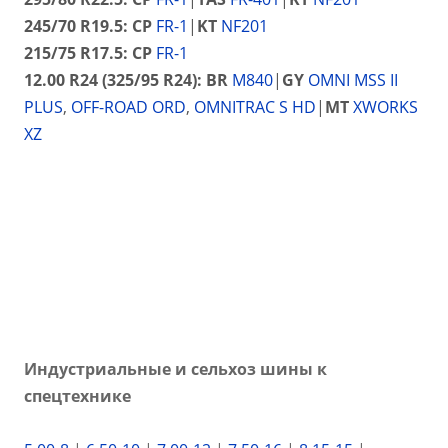
245/70 R19.5:
CP
FR-1
|
KT
NF201
215/75 R17.5:
CP
FR-1
12.00 R24 (325/95 R24):
BR
M840
|
GY
OMNI MSS II
PLUS
,
OFF-ROAD ORD
,
OMNITRAC S HD
|
MT
XWORKS
XZ
Индустриальные и сельхоз шины к
спецтехнике