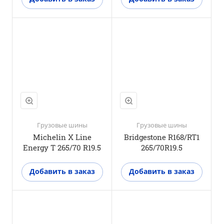
Положение оси
Прицепная ось
M+S
Да
3PMSF
Нет
Грузовые шины
Грузовые шины
Michelin X Line
Bridgestone R168/RT1
Energy T 265/70 R19.5
265/70R19.5
Добавить в заказ
Добавить в заказ
Положение оси
Ведущая ось