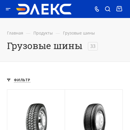
—
—
Главная
Продукты
Грузовые шины
Грузовые шины
33
ФИЛЬТР
Положение оси
Прицепная ось
M+S
Да
3PMSF