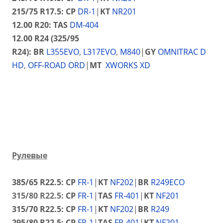
215/75 R17.5:
CP
DR-1
|
KT
NR201
12.00 R20:
TAS
DM-404
12.00 R24 (325/95
R24):
BR
L355EVO
,
L317EVO
,
M840
|
GY
OMNITRAC D
HD
,
OFF-ROAD ORD
|
MT
XWORKS XD
Рулевые
385/65 R22.5:
CP
FR-1
|
KT
NF202
|
BR
R249ECO
315/80 R22.5:
CP
FR-1
|
TAS
FR-401
|
KT
NF201
315/70 R22.5:
CP
FR-1
|
KT
NF202
|
BR
R249
295/80 R22.5:
CP
FR-1
|
TAS
FR-401
|
KT
NF201