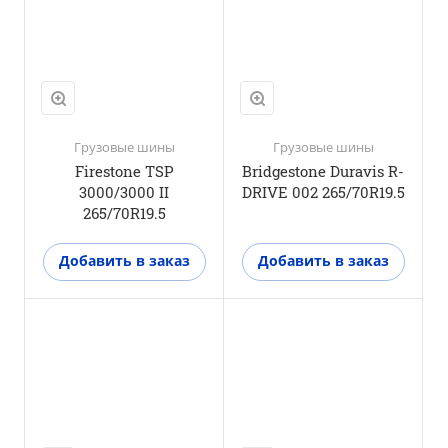
M+S
Да
3PMSF
Да
Грузовые шины
Грузовые шины
Firestone TSP
Bridgestone Duravis R-
3000/3000 II
DRIVE 002 265/70R19.5
265/70R19.5
Добавить в заказ
Добавить в заказ
Положение оси
Ведущая ось
M+S
Да
3PMSF