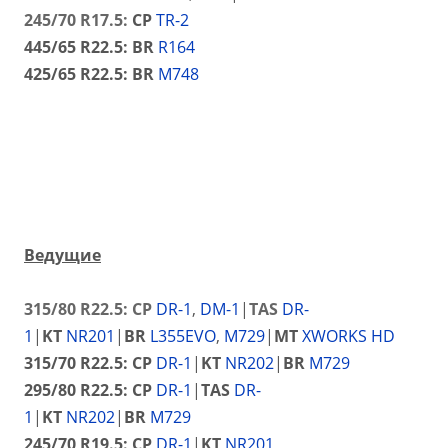
245/70 R17.5:
CP
TR-2
445/65 R22.5:
BR
R164
425/65 R22.5:
B
R
M748
Ведущие
315/80 R22.5: CP
DR-1
,
DM-1
|
TAS
DR-
1
|
KT
NR201
|
BR
L355EVO
,
M729
|
MT
X
WORKS HD
315/70 R22.5:
CP
DR-1
|
KT
NR202
|
BR
M729
295/80 R22.5:
CP
DR-1
|
TAS
DR-
1
|
KT
NR202
|
BR
M729
245/70 R19.5:
CP
DR-1
|
KT
NR201