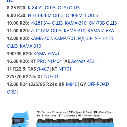
HD
8.25 R20:
К-84 У2 ОШЗ
,
О-79 ОШЗ
9.00 R20:
И-Н 142БМ ОШЗ
,
О-40БМ-1 ОШЗ
10.00 R20:
И-281 У-4 ОШЗ
,
КАМА-310
,
О
И-73Б ОШЗ
11.00 R20:
И-111АМ ОШЗ
,
КАМА-310
,
КАМА И-68А
12.00 R20:
КАМА-402
,
КАМА-701
,
ИД-304 У-4 нс18
ОШЗ
,
КАМА 310
390/95 R20:
КАМА-УРАЛ
16.00 R20:
KT
PRO NU404
|
AE
Across AE21
11 R22.5:
TAS
Я-467
|
KT
NF701
275/70 R22.5: KT
NU301
12.00 R24 (325/95 R24): BR
M840
|
GY
OFF-ROAD
ORD
|