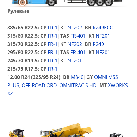
Рулевые
385/65 R22.5:
CP
FR-1
|
KT
NF202
|
BR
R249ECO
315/80 R22.5:
CP
FR-1
|
TAS
FR-401
|
KT
NF201
315/70 R22.5:
CP
FR-1
|
KT
NF202
|
BR
R249
295/80 R22.5:
CP
FR-1
|
TAS
FR-401
|
KT
NF201
245/70 R19.5:
CP
FR-1
|
KT
NF201
215/75 R17.5:
CP
FR-1
12.00 R24 (325/95 R24):
BR
M840
|
GY
OMNI MSS II
PLUS
,
OFF-ROAD ORD
,
OMNITRAC S HD
|
MT
XWORKS
XZ