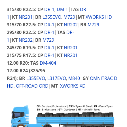
315/80 R22.5: CP
DR-1
,
DM-1
|
TAS
DR-
1
|
KT
NR201
|
BR
L355EVO
,
M729
|
MT
X
WORKS HD
315/70 R22.5:
CP
DR-1
|
KT
NR202
|
BR
M729
295/80 R22.5:
CP
DR-1
|
TAS
DR-
1
|
KT
NR202
|
BR
M729
245/70 R19.5:
CP
DR-1
|
KT
NR201
215/75 R17.5:
CP
DR-1
|
KT
NR201
12.00 R20:
TAS
DM-404
12.00 R24 (325/95
R24):
BR
L355EVO
,
L317EVO
,
M840
|
GY
OMNITRAC D
HD
,
OFF-ROAD ORD
|
MT
XWORKS XD