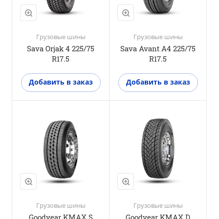
Да
Грузовые шины
Грузовые шины
Sava Orjak 4 225/75
Sava Avant A4 225/75
R17.5
R17.5
Добавить в заказ
Добавить в заказ
Положение оси
Ведущая ось
M+S
Да
3PMSF
Да
Грузовые шины
Грузовые шины
Goodyear KMAX S
Goodyear KMAX D