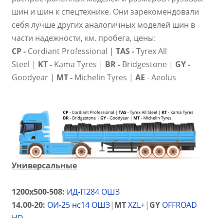
шин и шин к спецтехнике. Они зарекомендовали
себя лучше других аналогичных моделей шин в
части надежности, км. пробега, цены:
CP
-
Cordiant Professional |
TAS -
Tyrex All
Steel
|
KT -
Kama Tyres |
BR
-
Bridgestone |
GY
-
Goodyear |
MT
-
Michelin Tyres |
AE
- Aeolus
Универсальные
1200х500-508:
ИД-П284 ОШЗ
14.00-20:
ОИ-25 нс14 ОШЗ
|
MT
XZL+
|
GY
OFFROAD