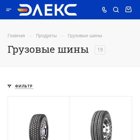
—
—
Главная
Продукты
Грузовые шины
Грузовые шины
19
ФИЛЬТР
Положение оси
Рулевая ось
M+S
Да
3PMSF