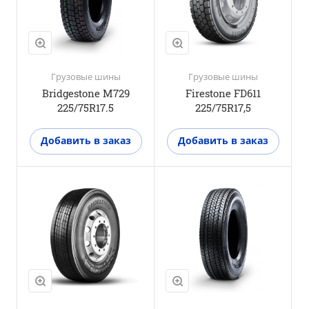
3PMSF
Да
Грузовые шины
Грузовые шины
Bridgestone M729
Firestone FD611
225/75R17.5
225/75R17,5
Добавить в заказ
Добавить в заказ
Положение оси
Универсальная
ось
M+S
Да
3PMSF
Да