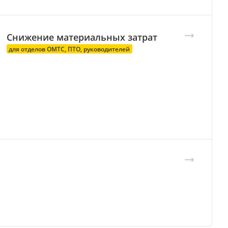
Снижение мате
р
иальных зат
р
ат
для отделов ОМТС, ПТО, руководителей