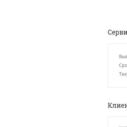
Серв
Вые
Сро
Тех
Клие