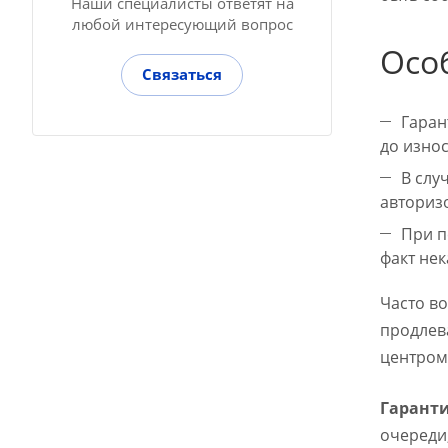
Наши специалисты ответят на
любой интересующий вопрос
Осо
Связаться
Гаран
до изно
В слу
авториз
При п
факт не
Часто во
продлев
центром
Гарант
очереди