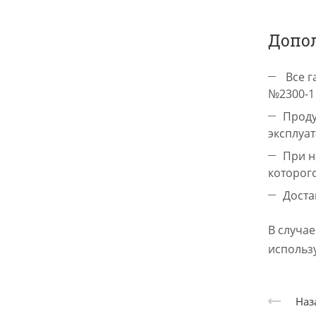
Допо
Все г
№2300-1 
Проду
эксплуа
При н
которого
Доста
В случа
использ
Наз