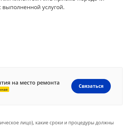
с выполненной услугой.
нтия на место
р
емонта
Связаться
чная
ическое лицо), какие сроки и процедуры должны