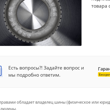
товара 
Есть вопросы?! Задайте вопрос и
Га
р
а
мы подробно ответим.
Бессро
правами обладает владелец шины (физическое или юрид
блюдены.