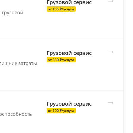
Г
р
узовой се
р
вис
от 165 ₽/услуга
 грузовой
Г
р
узовой се
р
вис
от 330 ₽/услуга
лишние затраты
Г
р
узовой се
р
вис
от 100 ₽/услуга
оспособность