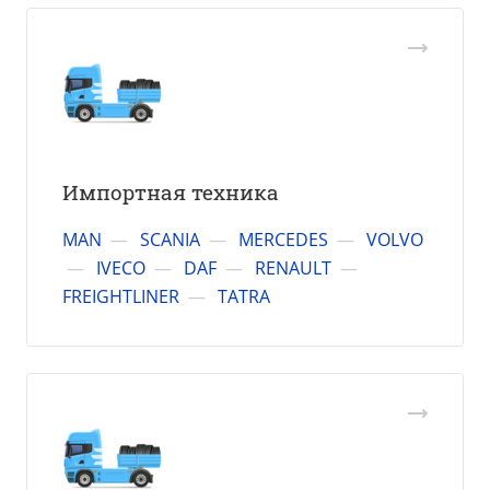
Импортная техника
MAN
—
SCANIA
—
MERCEDES
—
VOLVO
—
IVECO
—
DAF
—
RENAULT
—
FREIGHTLINER
—
TATRA