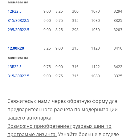
меняем на
12R22.5
9.00
8.25
300
1070
3294
315/80R22.5
9.00
9.75
315
1080
3325
295/80R22.5
9.00
8.25
298
1050
3203
12.00R20
8.25
9.00
315
1120
3416
меняем на
13R22.5
9.75
9.00
316
1122
3422
315/80R22.5
9.00
9.75
315
1080
3325
Свяжитесь с нами через обратную форму для
предварительного расчета по модернизации
вашего автопарка.
Возможно приобретение грузовых шин по
программе лизинга.
Узнайте больше в отделе