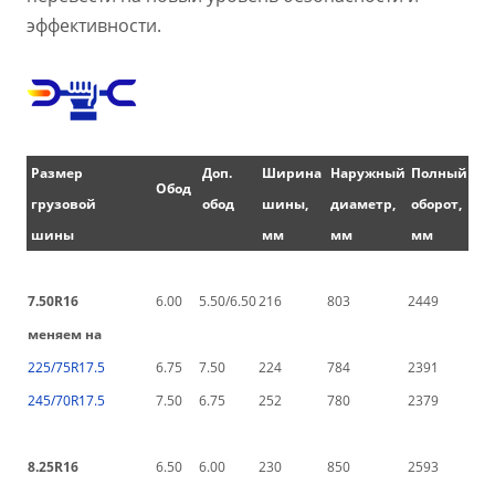
эффективности.
Размер
Доп.
Ширина
Наружный
Полный
Обод
грузовой
обод
шины,
диаметр,
оборот,
шины
мм
мм
мм
7.50R16
6.00
5.50/6.50
216
803
2449
меняем на
225/75R17.5
6.75
7.50
224
784
2391
245/70R17.5
7.50
6.75
252
780
2379
8.25R16
6.50
6.00
230
850
2593