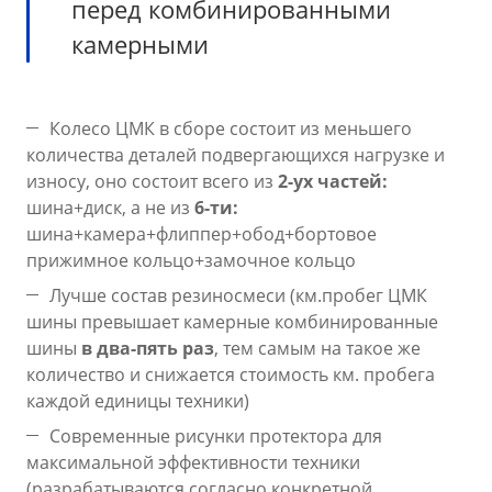
перед комбинированными
камерными
Колесо ЦМК в сборе состоит из меньшего
количества деталей подвергающихся нагрузке и
износу, оно состоит всего из
2-ух
частей:
шина+диск, а не из
6-ти:
шина+камера+флиппер+обод+бортовое
прижимное кольцо+замочное кольцо
Лучше состав резиносмеси (км.пробег ЦМК
шины превышает камерные комбинированные
шины
в
два-пять раз
, тем самым на такое же
количество и снижается стоимость км. пробега
каждой единицы техники)
Современные рисунки протектора для
максимальной эффективности техники
(разрабатываются согласно конкретной