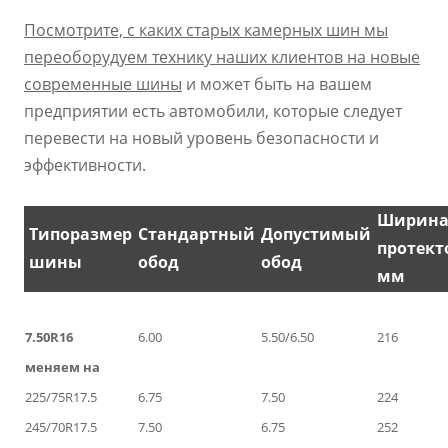
Посмотрите, с каких старых камерных шин мы
переоборудуем технику наших клиентов на новые
современные шины
и может быть на вашем
предприятии есть автомобили, которые следует
перевести на новый уровень безопасности и
эффективности.
Ширин
Типоразмер
Стандартный
Допустимый
протект
шины
обод
обод
мм
7.50R16
6.00
5.50/6.50
216
меняем на
225/75R17.5
6.75
7.50
224
245/70R17.5
7.50
6.75
252