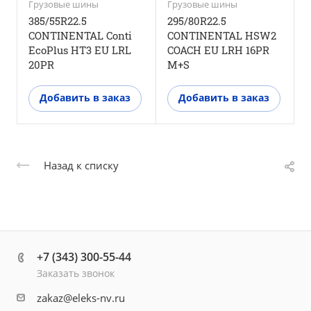
Грузовые шины
Грузовые шины
Г
385/55R22.5
295/80R22.5
CONTINENTAL Conti
CONTINENTAL HSW2
EcoPlus HT3 EU LRL
COACH EU LRH 16PR
20PR
M+S
Добавить в заказ
Добавить в заказ
Назад к списку
+7 (343) 300-55-44
Заказать звонок
zakaz@eleks-nv.ru