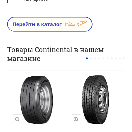
Товары Continental в нашем
магазине
Положение оси
Положение оси
Рулевая ось
Универсальная
ось
M+S
Да
M+S
Да
3PMSF
Да
3PMSF
Нет