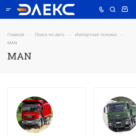
—
—
—
Главная
Поиск по авто
Импортная техника
MAN
MAN