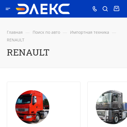
—
—
—
Главная
Поиск по авто
Импортная техника
RENAULT
RENAULT