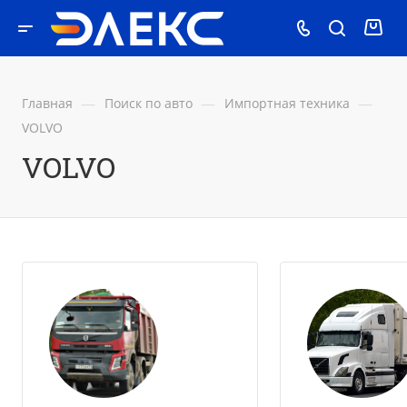
—
—
—
Главная
Поиск по авто
Импортная техника
VOLVO
VOLVO