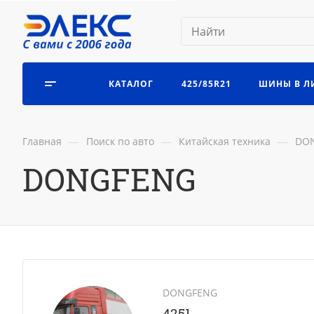
КАТАЛОГ
425/85R21
ШИНЫ В Л
—
—
—
Главная
Поиск по авто
Китайская техника
DO
DONGFENG
DONGFENG
4251