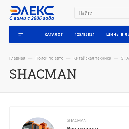
КАТАЛОГ
425/85R21
ШИНЫ В Л
—
—
—
Главная
Поиск по авто
Китайская техника
SH
SHACMAN
SHACMAN
Все модели