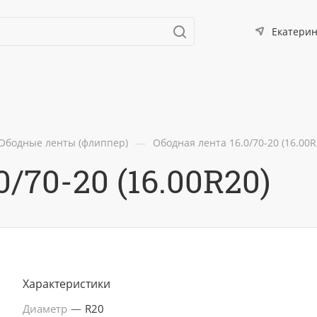
Екатерин
—
Ободные ленты (флиппер)
Ободная лента 16.0/70-20 (16.00R
/70-20 (16.00R20)
Характеристики
Диаметр
—
R20