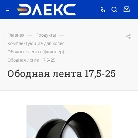
—
—
Главная
Продукты
—
Комплектующие для колес
—
Ободные ленты (флиппер)
Ободная лента 17,5-25
Ободная лента 17,5-25