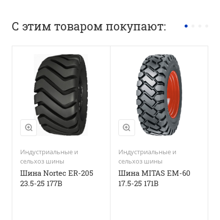
С этим товаром покупают:
Индустриальные и
Индустриальные и
И
сельхоз шины
сельхоз шины
с
Шина Nortec ER-205
Шина MITAS EM-60
Ф
23.5-25 177B
17.5-25 171B