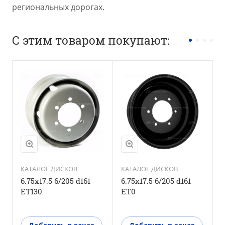
региональных дорогах.
С этим товаром покупают:
КАТАЛОГ ДИСКОВ
КАТАЛОГ ДИСКОВ
6.75x17.5 6/205 d161
6.75x17.5 6/205 d161
6
ET130
ET0
E