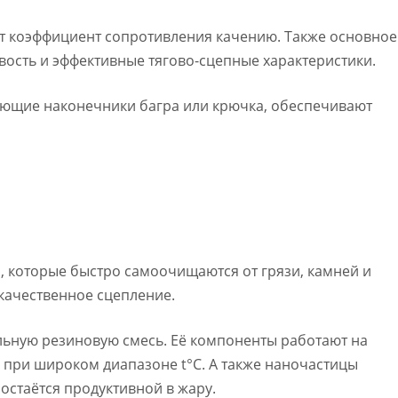
т коэффициент сопротивления качению. Также основное
ость и эффективные тягово-сцепные характеристики.
ющие наконечники багра или крючка, обеспечивают
 которые быстро самоочищаются от грязи, камней и
 качественное сцепление.
льную резиновую смесь. Её компоненты работают на
 при широком диапазоне t°C. А также наночастицы
 остаётся продуктивной в жару.