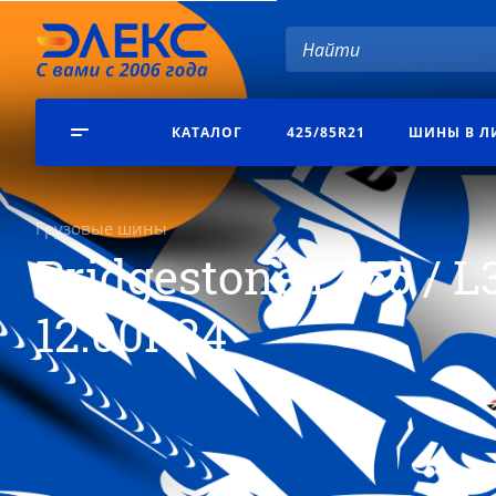
КАТАЛОГ
425/85R21
ШИНЫ В Л
Грузовые шины
Bridgestone L355 / 
12.00R24