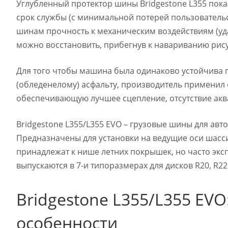
Углубленный протектор шины Bridgestone L355 пока
срок службы (с минимальной потерей пользовательс
шинам прочность к механическим воздействиям (уда
можно восстановить, прибегнув к навариванию рису
Для того чтобы машина была одинаково устойчива 
(обледенелому) асфальту, производитель применил 
обеспечивающую лучшее сцепление, отсутствие ак
Bridgestone L355/L355 EVO – грузовые шины для ав
Предназначены для установки на ведущие оси шасси:
принадлежат к нише летних покрышек, но часто экс
выпускаются в 7-и типоразмерах для дисков R20, R22
Bridgestone L355/L355 EV
особенности