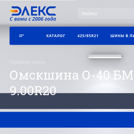
КАТАЛОГ
425/85R21
ШИНЫ В Л
Грузовые шины
Омскшина О-40 БМ-
9.00R20