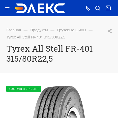
—
—
—
Главная
Продукты
Грузовые шины
Tyrex All Stell FR-401 315/80R22,5
Tyrex All Stell FR-401
315/80R22,5
ДОСТУПЕН ЛИЗИНГ