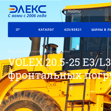
КАТАЛОГ
425/85R21
ШИНЫ В Л
Индустриальные и сельхоз шины
VOLEX 20.5-25 E3/L3
фронтальных погр