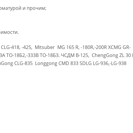
рматурой и прочим;
оимости.
CLG-418, -425, Mitsuber MG 165 R, -180R,-200R XCMG GR-
3А ТО-18Б2,-333В ТО-18БЗ. ЧСДМ В-125, ChengGong ZL 30 
uGong CLG-835 Longgong CMD 833 SDLG LG-936,-LG-938