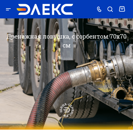
Дренажная ловушка, с сорбентом 70х70
см