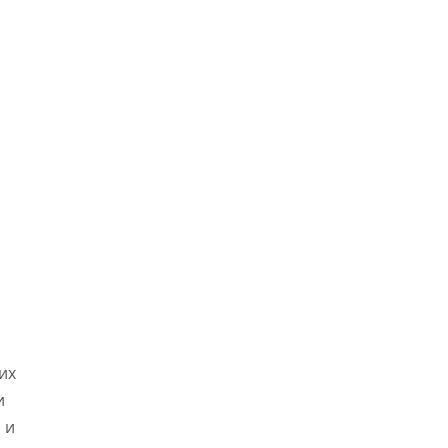
их
и
 и