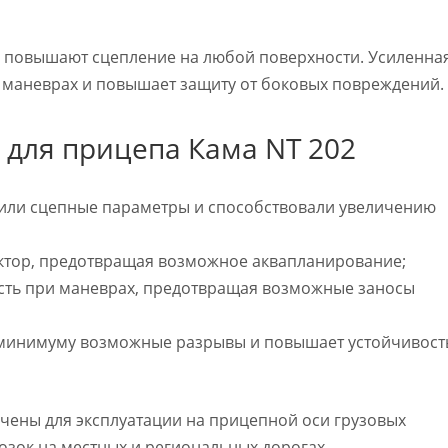
е повышают сцепление на любой поверхности. Усиленна
 маневрах и повышает защиту от боковых повреждений.
для прицепа Кама NT 202
или сцепные параметры и способствовали увеличению
ектор, предотвращая возможное аквапланирование;
ость при маневрах, предотвращая возможные заносы
 к минимуму возможные разрывы и повышает устойчивост
ены для эксплуатации на прицепной оси грузовых
зок на местных и региональных дорогах.