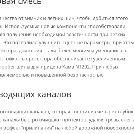
вая смесь
чества от зимних и летних шин, чтобы добиться этого
ь. Используемые новые компоненты способствовали
я получения необходимой эластичности при резких
. Это позволило улучшить сцепные параметры, при этом
тектора, движения стали более мягким и уменьшилась
остойкость протектора обеспечивается увеличенным
пробег шины для прицепа Кама NT202. При любых
равляемостью и повышенной безопасностью.
водящих каналов
оотводящих каналов, которая состоит из четырех глубок
 каналы быстро очищают протектор, удаляя грязь, снег 
ают эффект "прилипания" на любой дорожной поверхности