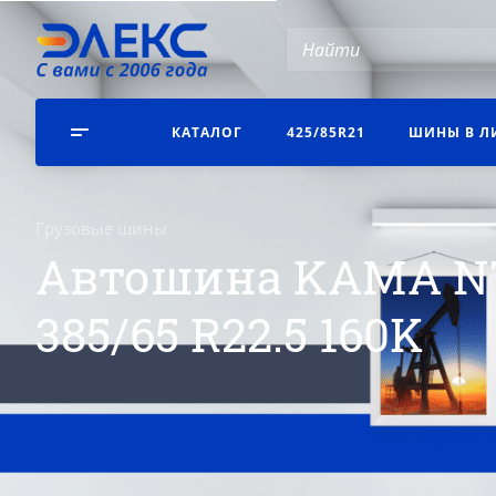
КАТАЛОГ
425/85R21
ШИНЫ В Л
Грузовые шины
Автошина KAMA NT
385/65 R22.5 160K