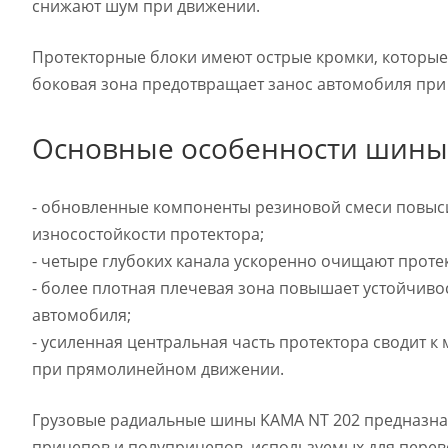
снижают шум при движении.
Протекторные блоки имеют острые кромки, которы
боковая зона предотвращает занос автомобиля при
Основные особенности шины 
- обновленные компоненты резиновой смеси повыс
износостойкости протектора;
- четыре глубоких канала ускоренно очищают прот
- более плотная плечевая зона повышает устойчив
автомобиля;
- усиленная центральная часть протектора сводит
при прямолинейном движении.
Грузовые радиальные шины KAMA NT 202 предназнач
прицепов и полуприцепов, используемых для перево