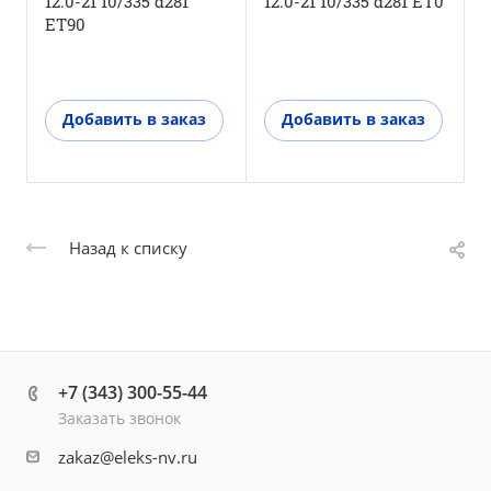
12.0-21 10/335 d281
12.0-21 10/335 d281 ET0
ET90
1
Добавить в заказ
Добавить в заказ
Назад к списку
+7 (343) 300-55-44
Заказать звонок
zakaz@eleks-nv.ru