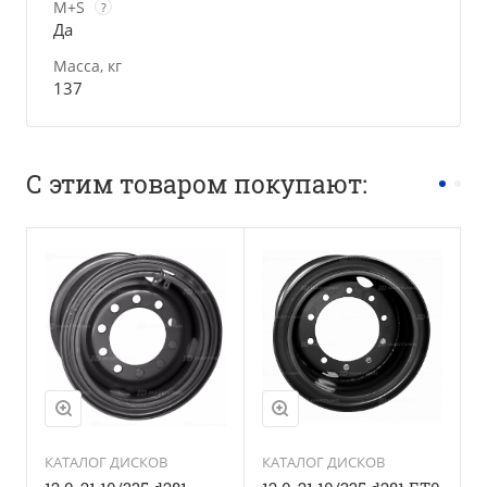
M+S
?
Да
Масса, кг
137
С этим товаром покупают:
Положение оси
Универсальная
ось
M+S
Да
Масса, кг
112
КАТАЛОГ ДИСКОВ
КАТАЛОГ ДИСКОВ
С
б