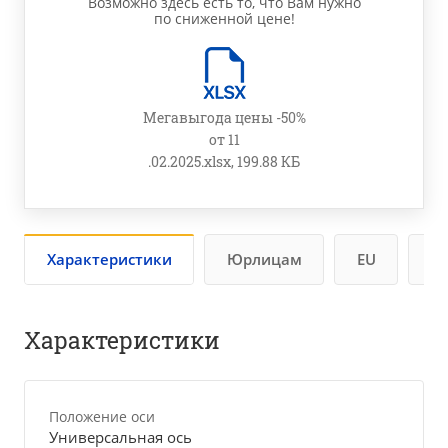
Возможно здесь есть то, что Вам нужно
по сниженной цене!
Мегавыгода цены -50%
от 11
.02.2025.xlsx, 199.88 КБ
Характеристики
Юрлицам
EU
Бу
Характеристики
Положение оси
Универсальная ось