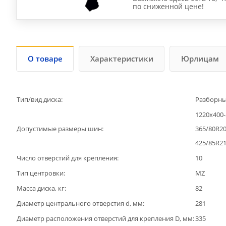
по сниженной цене!
О товаре
Характеристики
Юрлицам
Тип/вид диска:
Разборны
1220х400-
Допустимые размеры шин:
365/80R2
425/85R2
Число отверстий для крепления:
10
Тип центровки:
MZ
Масса диска, кг:
82
Диаметр центрального отверстия d, мм:
281
Диаметр расположения отверстий для крепления D, мм:
335