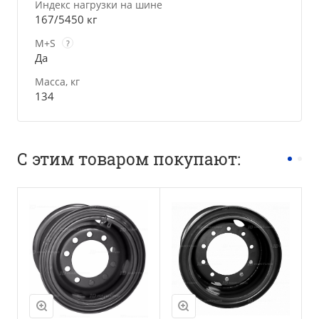
Индекс нагрузки на шине
167/5450 кг
M+S
?
Да
Масса, кг
134
С этим товаром покупают:
Положение оси
Универсальная
ось
M+S
Да
Масса, кг
112