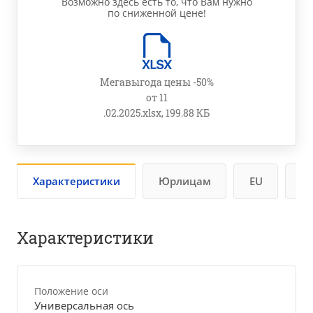
Возможно здесь есть то, что Вам нужно
по сниженной цене!
Мегавыгода цены -50%
от 11
.02.2025.xlsx, 199.88 КБ
Характеристики
Юрлицам
EU
Бу
Характеристики
Положение оси
Универсальная ось