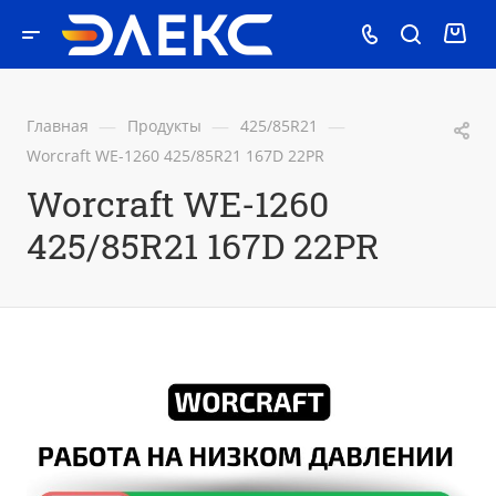
—
—
—
Главная
Продукты
425/85R21
Worcraft WE-1260 425/85R21 167D 22PR
Worcraft WE-1260
425/85R21 167D 22PR